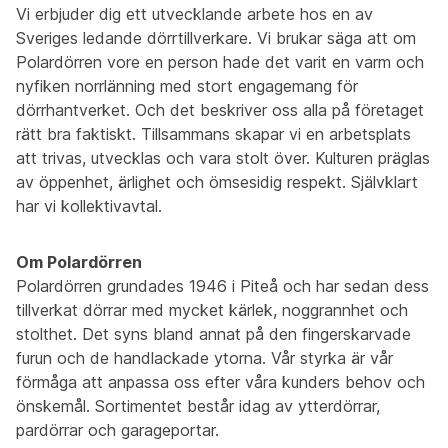
Vi erbjuder dig ett utvecklande arbete hos en av
Sveriges ledande dörrtillverkare. Vi brukar säga att om
Polardörren vore en person hade det varit en varm och
nyfiken norrlänning med stort engagemang för
dörrhantverket. Och det beskriver oss alla på företaget
rätt bra faktiskt. Tillsammans skapar vi en arbetsplats
att trivas, utvecklas och vara stolt över. Kulturen präglas
av öppenhet, ärlighet och ömsesidig respekt. Självklart
har vi kollektivavtal.
Om Polardörren
Polardörren grundades 1946 i Piteå och har sedan dess
tillverkat dörrar med mycket kärlek, noggrannhet och
stolthet. Det syns bland annat på den fingerskarvade
furun och de handlackade ytorna. Vår styrka är vår
förmåga att anpassa oss efter våra kunders behov och
önskemål. Sortimentet består idag av ytterdörrar,
pardörrar och garageportar.