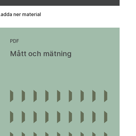
Ladda ner material
PDF
Mått och mätning