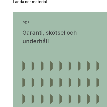
Ladda ner material
PDF
Garanti, skötsel och
underhåll