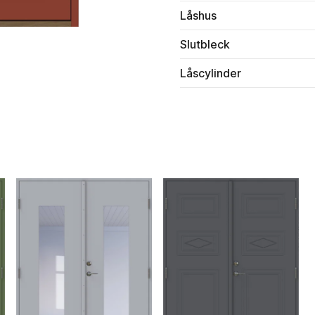
Låshus
Slutbleck
Låscylinder