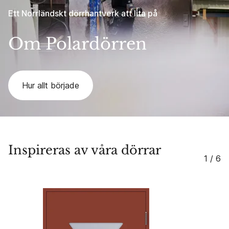
Ett Norrländskt dörrhantverk att lita på
Om Polardörren
Hur allt började
Inspireras av våra dörrar
1 / 6