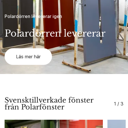
Polardörren levererar igen
Polardörren levererar
Läs mer här
Svensktillverkade fönster
1 / 3
från Polarfönster