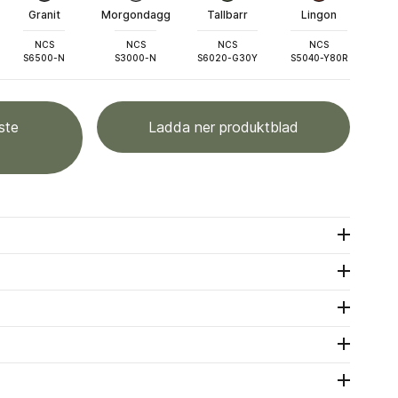
Granit
Morgondagg
Tallbarr
Lingon
NCS
NCS
NCS
NCS
S6500-N
S3000-N
S6020-G30Y
S5040-Y80R
ste
Ladda ner produktblad