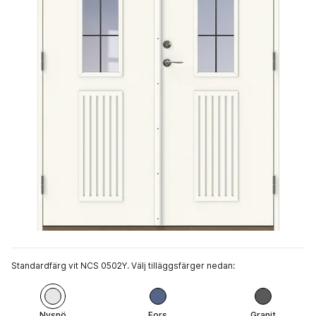
Standardfärg vit NCS 0502Y. Välj tilläggsfärger nedan:
Nysnö
Fors
Granit