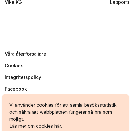
Vike KG
Lapporte
Våra återförsäljare
Cookies
Integritetspolicy
Facebook
Instagram
Vi använder cookies för att samla besöksstatistik
och säkra att webbplatsen fungerar så bra som
möjligt.
Bergvägen 1, 984 33 KORPILOMBOLO
Läs mer om cookies
här
.
info@polardorren.se