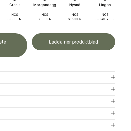
Granit
Morgondagg
Nysnö
Lingon
NCS
NCS
NCS
NCS
S6500-N
S3000-N
S0500-N
S5040-Y80R
ste
Ladda ner produktblad