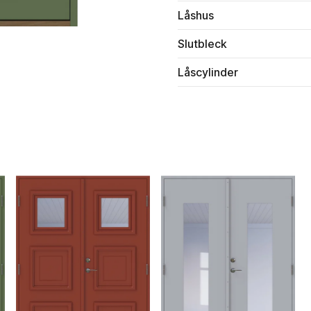
Låshus
Slutbleck
Låscylinder