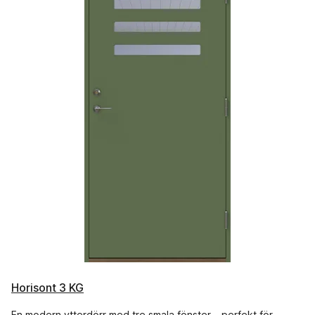
Horisont 3 KG
En modern ytterdörr med tre smala fönster – perfekt för